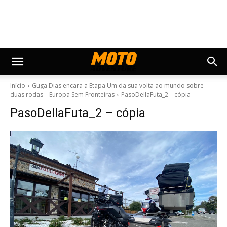
Início
Guga Dias encara a Etapa Um da sua volta ao mundo sobre
duas rodas – Europa Sem Fronteiras
PasoDellaFuta_2 – cópia
PasoDellaFuta_2 – cópia