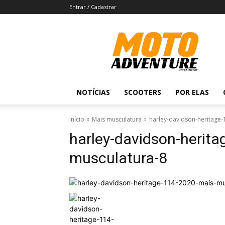
Entrar / Cadastrar
Revista
Moto
Adventure
NOTÍCIAS
SCOOTERS
POR ELAS
Início
Mais musculatura
harley-davidson-heritage
harley-davidson-herit
musculatura-8