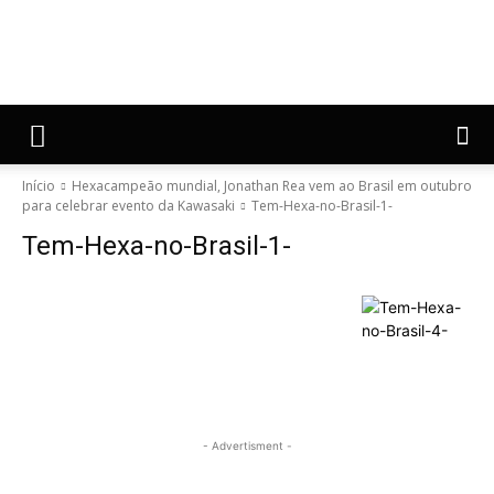
Início
Hexacampeão mundial, Jonathan Rea vem ao Brasil em outubro
para celebrar evento da Kawasaki
Tem-Hexa-no-Brasil-1-
Tem-Hexa-no-Brasil-1-
- Advertisment -