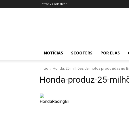
Entrar / Cadastrar
Revista
Moto
Adventure
NOTÍCIAS
SCOOTERS
POR ELAS
Início
Honda: 25 milhões de motos produzidas no Br
Honda-produz-25-milhõ