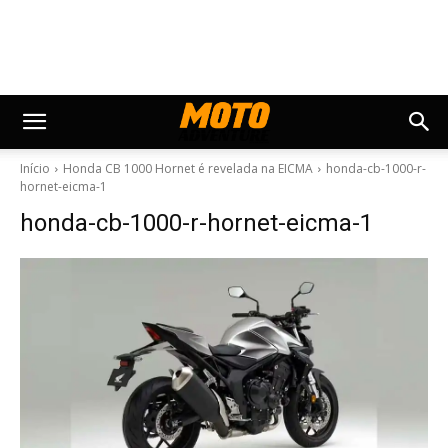
Início
Honda CB 1000 Hornet é revelada na EICMA
honda-cb-1000-r-
hornet-eicma-1
honda-cb-1000-r-hornet-eicma-1