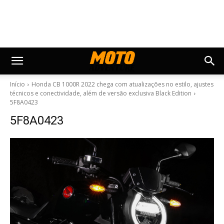
Início
Honda CB 1000R 2022 chega com atualizações no estilo, ajustes
técnicos e conectividade, além de versão exclusiva Black Edition
5F8A0423
5F8A0423