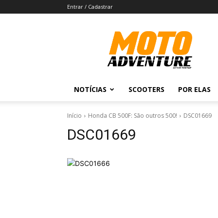
Entrar / Cadastrar
Revista
Moto
Adventure
NOTÍCIAS
SCOOTERS
POR ELAS
Início
Honda CB 500F: São outros 500!
DSC01669
DSC01669