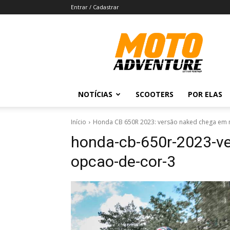
Entrar / Cadastrar
Revista
Moto
Adventure
NOTÍCIAS
SCOOTERS
POR ELAS
Início
Honda CB 650R 2023: versão naked chega em 
honda-cb-650r-2023-v
opcao-de-cor-3