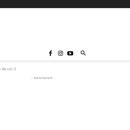
-de-cor-3
- Advertisment -