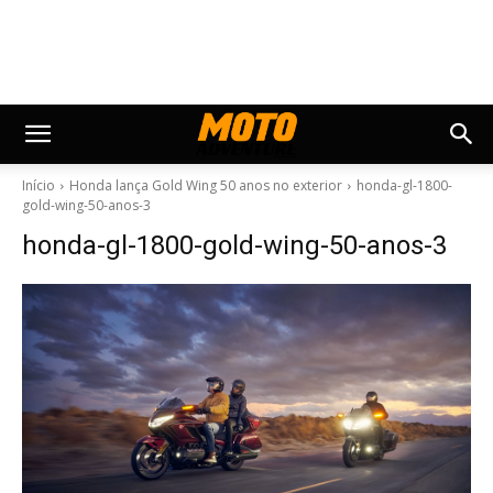
Início
Honda lança Gold Wing 50 anos no exterior
honda-gl-1800-
gold-wing-50-anos-3
honda-gl-1800-gold-wing-50-anos-3