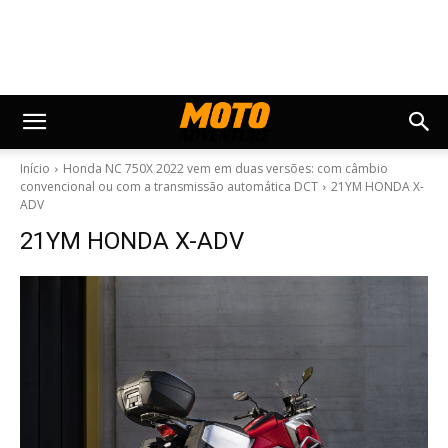
Início
Honda NC 750X 2022 vem em duas versões: com câmbio
convencional ou com a transmissão automática DCT
21YM HONDA X-
ADV
21YM HONDA X-ADV