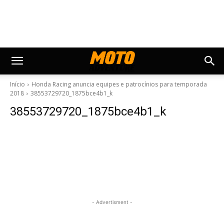
Início
Honda Racing anuncia equipes e patrocínios para temporada
2018
38553729720_1875bce4b1_k
38553729720_1875bce4b1_k
- Advertisment -