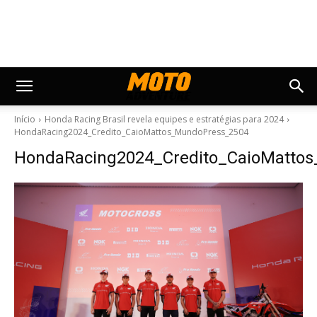
Início
Honda Racing Brasil revela equipes e estratégias para 2024
HondaRacing2024_Credito_CaioMattos_MundoPress_2504
HondaRacing2024_Credito_CaioMatto