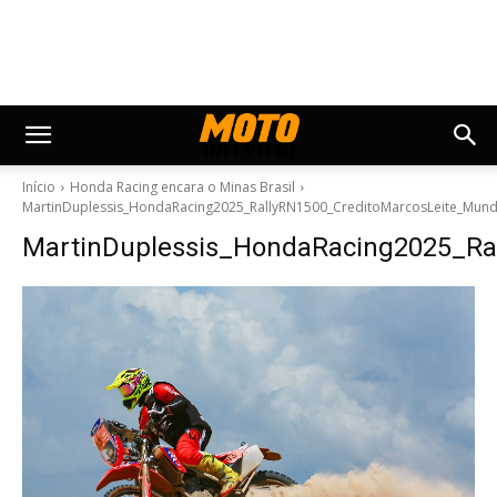
Início
Honda Racing encara o Minas Brasil
MartinDuplessis_HondaRacing2025_RallyRN1500_CreditoMarcosLeite_Mun
MartinDuplessis_HondaRacing2025_Ra