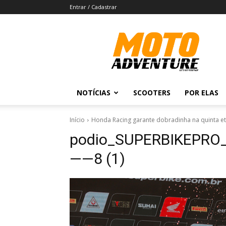
Entrar / Cadastrar
Revista
Moto
Adventure
NOTÍCIAS
SCOOTERS
POR ELAS
Início
Honda Racing garante dobradinha na quinta et
podio_SUPERBIKEPRO_
——8 (1)