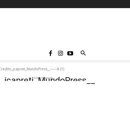
redito_jcapreti_MundoPress__——8 (1)
jcapreti_MundoPress__
- Advertisment -