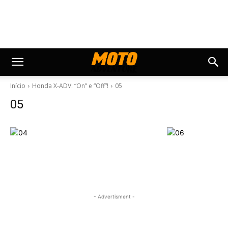
Início
Honda X-ADV: “On” e “Off”!
05
05
- Advertisment -