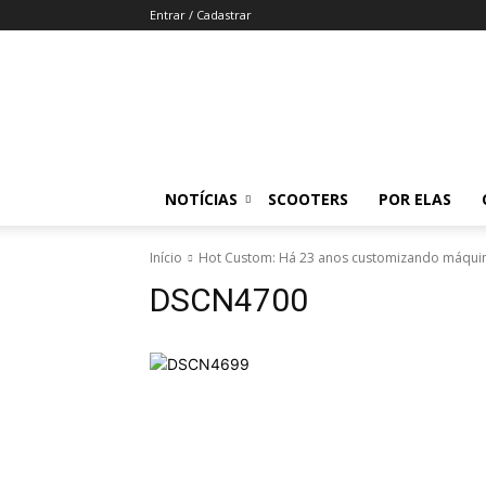
Entrar / Cadastrar
Revista
Moto
Adventure
NOTÍCIAS
SCOOTERS
POR ELAS
Início
Hot Custom: Há 23 anos customizando máqui
DSCN4700