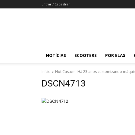
Entrar / Cadastrar
Revista
Moto
Adventure
NOTÍCIAS
SCOOTERS
POR ELAS
Início
Hot Custom: Há 23 anos customizando máqui
DSCN4713