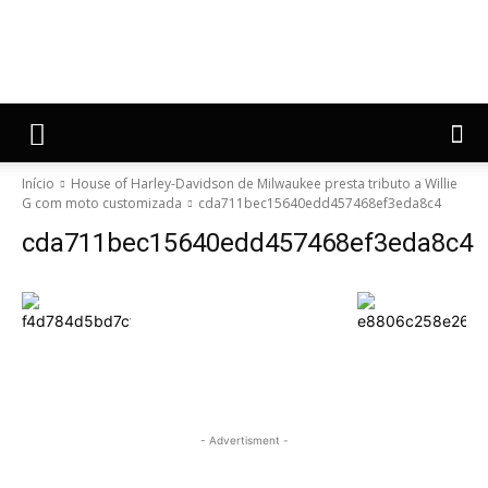
Início
House of Harley-Davidson de Milwaukee presta tributo a Willie
G com moto customizada
cda711bec15640edd457468ef3eda8c4
cda711bec15640edd457468ef3eda8c4
- Advertisment -