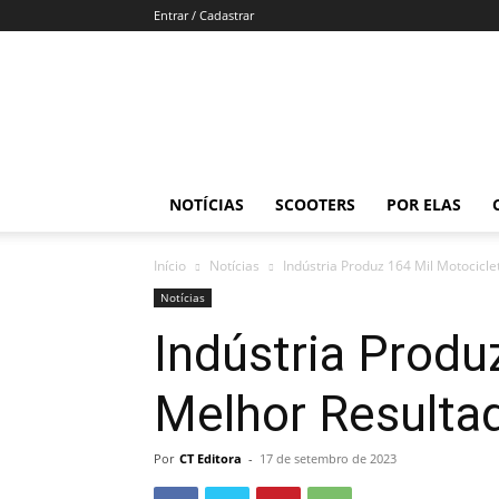
Entrar / Cadastrar
Revista
Moto
Adventure
NOTÍCIAS
SCOOTERS
POR ELAS
Início
Notícias
Indústria Produz 164 Mil Motocicl
Notícias
Indústria Produ
Melhor Resulta
Por
CT Editora
-
17 de setembro de 2023