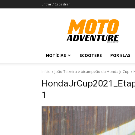
Entrar / Cadastrar
Revista
Moto
Adventure
NOTÍCIAS
SCOOTERS
POR ELAS
Início
João Teixeira é bicampeão da Honda Jr Cup
HondaJrCup2021_Etap
1