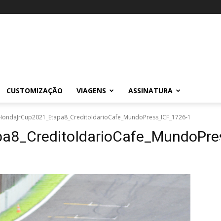
CUSTOMIZAÇÃO
VIAGENS
ASSINATURA
HondaJrCup2021_Etapa8_CreditoIdarioCafe_MundoPress_ICF_1726-1
a8_CreditoIdarioCafe_MundoPre