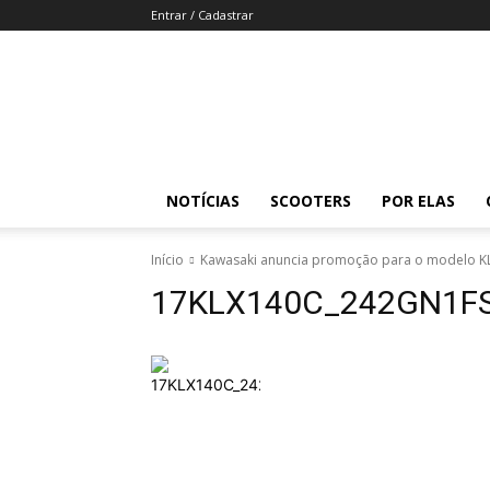
Entrar / Cadastrar
Revista
Moto
Adventure
NOTÍCIAS
SCOOTERS
POR ELAS
Início
Kawasaki anuncia promoção para o modelo K
17KLX140C_242GN1F