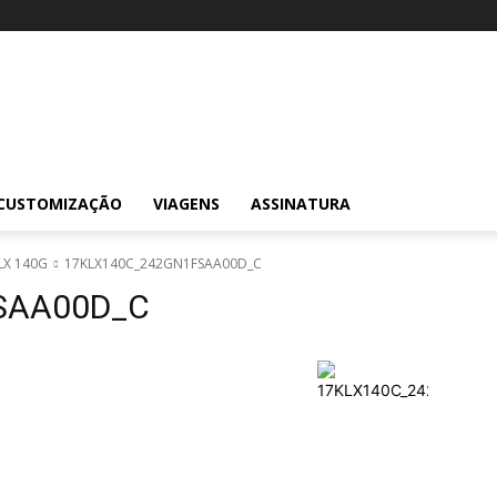
CUSTOMIZAÇÃO
VIAGENS
ASSINATURA
LX 140G
17KLX140C_242GN1FSAA00D_C
SAA00D_C