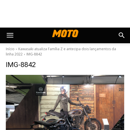
Início
Kawasaki atualiza Família Z e antecipa dois lançamentos da
linha 2022
IMG-8842
IMG-8842