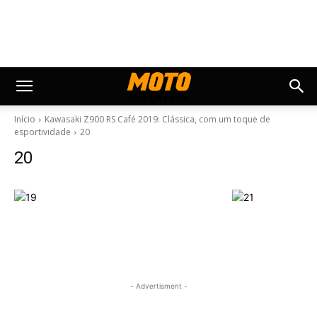
Início
Kawasaki Z900 RS Café 2019: Clássica, com um toque de
esportividade
20
20
- Advertisment -