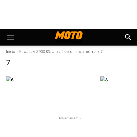
Início
Kawasaki Z900 RS: Um clássico nunca morre!
7
7
- Advertisment -