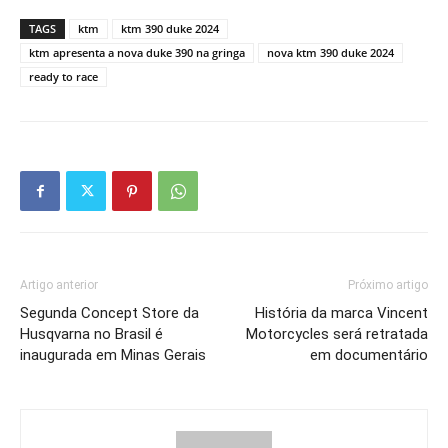
TAGS
ktm
ktm 390 duke 2024
ktm apresenta a nova duke 390 na gringa
nova ktm 390 duke 2024
ready to race
Artigo anterior
Próximo artigo
Segunda Concept Store da
História da marca Vincent
Husqvarna no Brasil é
Motorcycles será retratada
inaugurada em Minas Gerais
em documentário