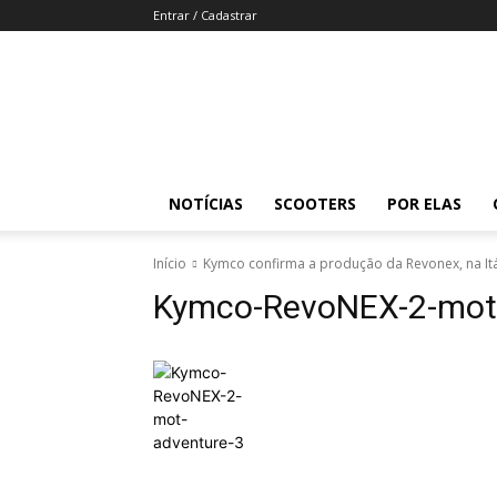
Entrar / Cadastrar
Revista
Moto
Adventure
NOTÍCIAS
SCOOTERS
POR ELAS
Início
Kymco confirma a produção da Revonex, na Itá
Kymco-RevoNEX-2-mot