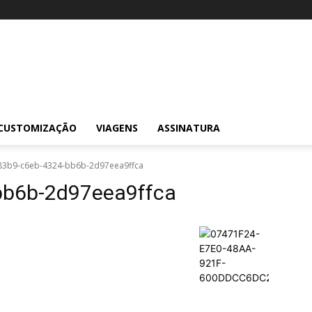
CUSTOMIZAÇÃO
VIAGENS
ASSINATURA
83b9-c6eb-4324-bb6b-2d97eea9ffca
bb6b-2d97eea9ffca