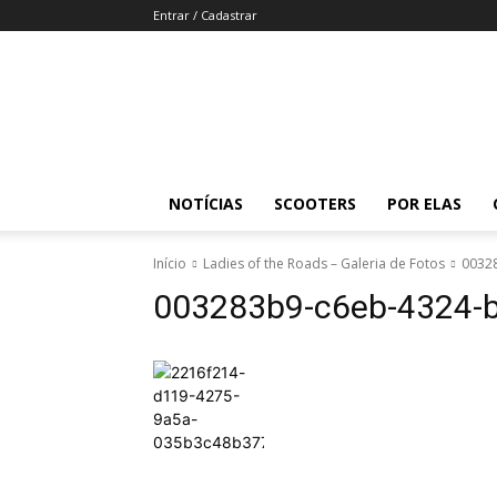
Entrar / Cadastrar
Revista
Moto
Adventure
NOTÍCIAS
SCOOTERS
POR ELAS
Início
Ladies of the Roads – Galeria de Fotos
0032
003283b9-c6eb-4324-