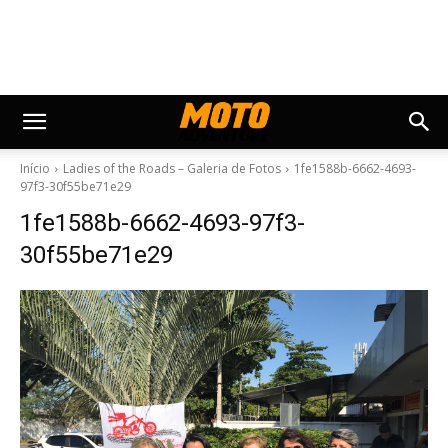
Início
Ladies of the Roads – Galeria de Fotos
1fe1588b-6662-4693-
97f3-30f55be71e29
1fe1588b-6662-4693-97f3-
30f55be71e29