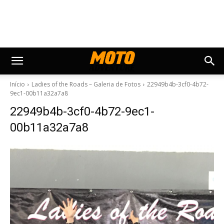
Início
Ladies of the Roads – Galeria de Fotos
22949b4b-3cf0-4b72-
9ec1-00b11a32a7a8
22949b4b-3cf0-4b72-9ec1-
00b11a32a7a8