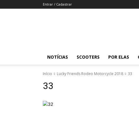
Entrar / Cadastrar
Revista
Moto
Adventure
NOTÍCIAS
SCOOTERS
POR ELAS
Início
Lucky Friends Rodeo Motorcycle 2018
33
33