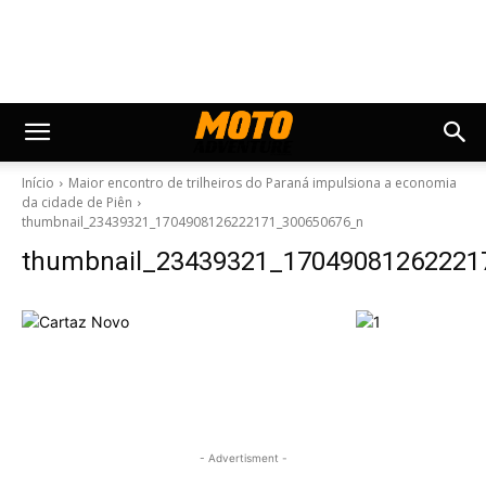
Início
Maior encontro de trilheiros do Paraná impulsiona a economia
da cidade de Piên
thumbnail_23439321_1704908126222171_300650676_n
thumbnail_23439321_17049081262221
- Advertisment -