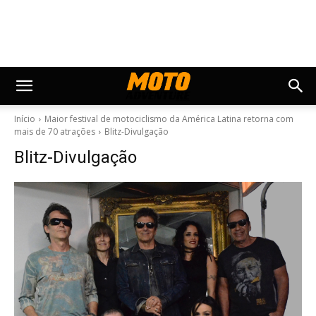
Início
Maior festival de motociclismo da América Latina retorna com
mais de 70 atrações
Blitz-Divulgação
Blitz-Divulgação