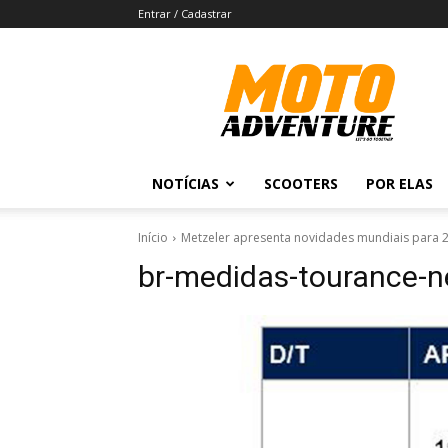
Entrar / Cadastrar
Revista
Moto
Adventure
NOTÍCIAS
SCOOTERS
POR ELAS
Início
Metzeler apresenta novidades mundiais para 
br-medidas-tourance-n