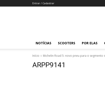
Entrar / Cadastrar
Revista
Moto
Adventure
NOTÍCIAS
SCOOTERS
POR ELAS
Início
Michelin Road 5: novo pneu para o segmento s
ARPP9141