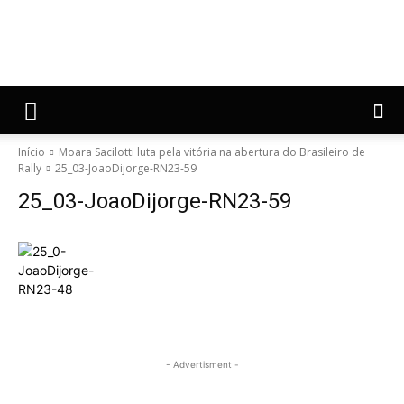
Início
Moara Sacilotti luta pela vitória na abertura do Brasileiro de
Rally
25_03-JoaoDijorge-RN23-59
25_03-JoaoDijorge-RN23-59
- Advertisment -