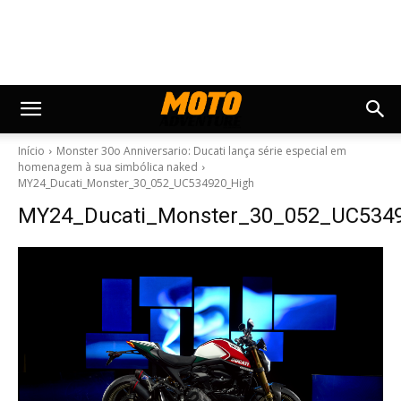
Início
Monster 30o Anniversario: Ducati lança série especial em
homenagem à sua simbólica naked
MY24_Ducati_Monster_30_052_UC534920_High
MY24_Ducati_Monster_30_052_UC534