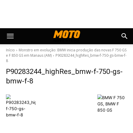
Início
Monstro em evolução: BMW inicia produção das novas F 750 GS
e F 850 GS em Manaus (AM)
P90283244_highRes_bmw-f-750-gs-bmw-f-
8
P90283244_highRes_bmw-f-750-gs-
bmw-f-8