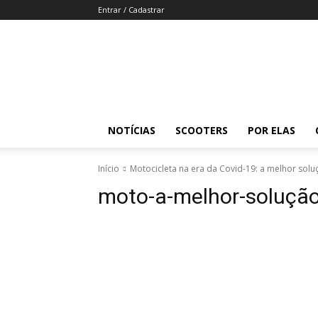
Entrar / Cadastrar
Revista
Moto
Adventure
NOTÍCIAS
SCOOTERS
POR ELAS
Início
Motocicleta na era da Covid-19: a melhor solu
moto-a-melhor-solução