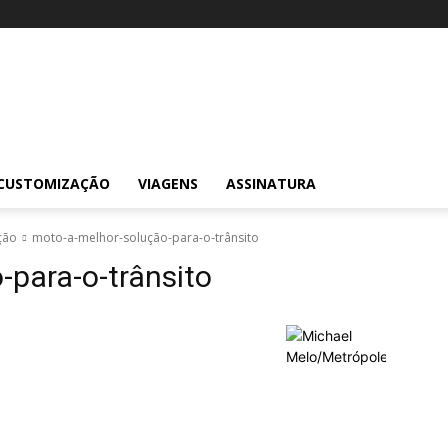
CUSTOMIZAÇÃO
VIAGENS
ASSINATURA
ção
moto-a-melhor-solução-para-o-trânsito
-para-o-trânsito