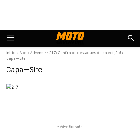
Início
Moto Adventure 217: Confira os destaques desta edição!
Capa—Site
Capa—Site
- Advertisment -