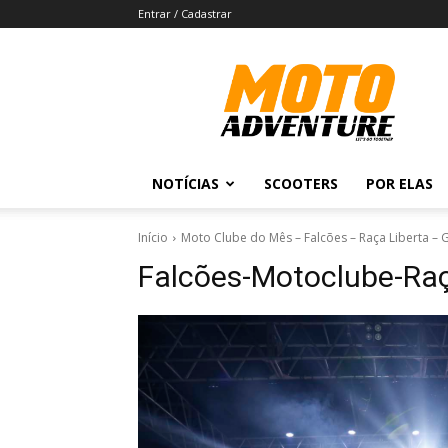
Entrar / Cadastrar
Revista
Moto
Adventure
NOTÍCIAS
SCOOTERS
POR ELAS
Início
Moto Clube do Mês – Falcões – Raça Liberta – G
Falcões-Motoclube-Rac