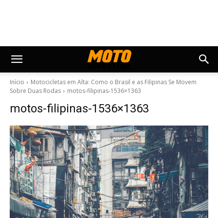
Início
Motocicletas em Alta: Como o Brasil e as Filipinas Se Movem
Sobre Duas Rodas
motos-filipinas-1536×1363
motos-filipinas-1536×1363