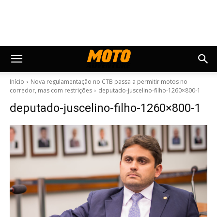
Início
Nova regulamentação no CTB passa a permitir motos no
corredor, mas com restrições
deputado-juscelino-filho-1260×800-1
deputado-juscelino-filho-1260×800-1