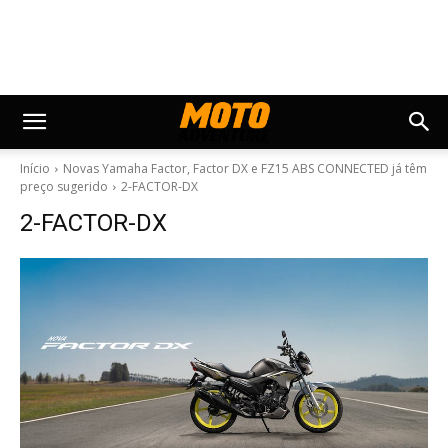
Início
Novas Yamaha Factor, Factor DX e FZ15 ABS CONNECTED já têm
preço sugerido
2-FACTOR-DX
2-FACTOR-DX