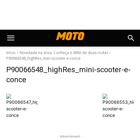
Início
Novidade na área: Conheça o MINI de duas rodas
P90066548_highRes_mini-scooter-e-conce
P90066548_highRes_mini-scooter-e-
conce
- Advertisment -