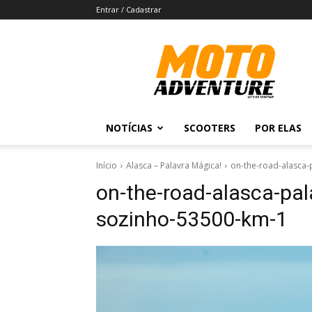
Entrar / Cadastrar
Revista
Moto
Adventure
NOTÍCIAS
SCOOTERS
POR ELAS
Início
Alasca – Palavra Mágica!
on-the-road-alasca-
on-the-road-alasca-pa
sozinho-53500-km-1