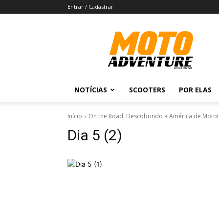
Entrar / Cadastrar
Revista
Moto
Adventure
NOTÍCIAS
SCOOTERS
POR ELAS
Início
On the Road: Descobrindo a América de Moto!
Dia 5 (2)