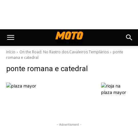
Início
On the Road: No Rastro dos Cavaleiros Templários
ponte
romana e catedral
ponte romana e catedral
- Advertisment -