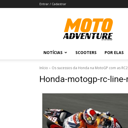
Entrar / Cadastrar
Revista
Moto
Adventure
NOTÍCIAS
SCOOTERS
POR ELAS
Início
Os sucessos da Honda na MotoGP com as RC2
Honda-motogp-rc-line