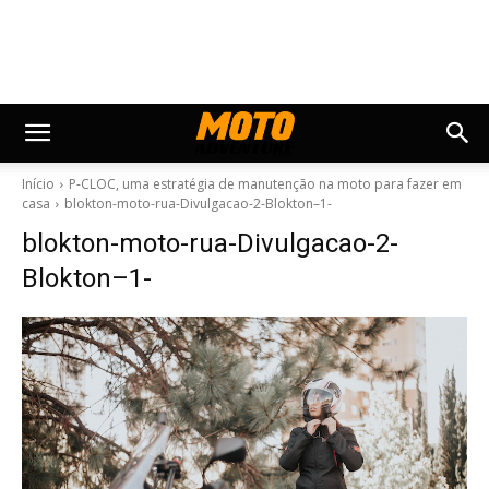
Início
P-CLOC, uma estratégia de manutenção na moto para fazer em
casa
blokton-moto-rua-Divulgacao-2-Blokton–1-
blokton-moto-rua-Divulgacao-2-
Blokton–1-