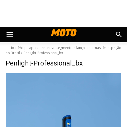
Início
Philips aposta em novo segmento e lança lanternas de inspeção
no Brasil
Penlight-Professional_bx
Penlight-Professional_bx